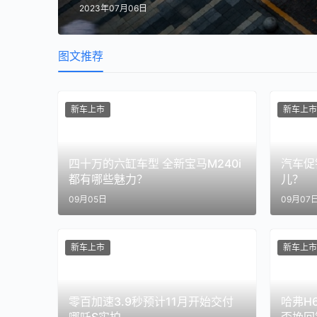
2023年07月06日
图文推荐
新车上市
新车上市
四十万的六缸车型 全新宝马M240i
汽车促
都有哪些魅力？
儿？
09月05日
09月07
新车上市
新车上市
零百加速3.9秒预计11月开始交付
哈弗H