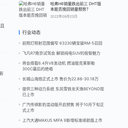
哈弗H6销量跌出前三 DHT版
本能否挽回销量颓势？
2022年09月23日
并且
行业动态
前照灯照射范围偏窄 63230辆宝骏RM-5召回
飞凡R7南京试驾会 解锁纯电SUV的极智魅力
将会搭载6.4升V8发动机 燃油版克莱斯勒
300C最后的绝唱
新
长城山海炮正式上市 售价为22.88-30.18万
提供三种动力系统 东风雪铁龙天逸BEYOND现
已上市
广汽传祺影豹混动版开启预售 将于10月下旬正
式上市
上汽大通MAXUS MIFA 9新增标准续航版上市