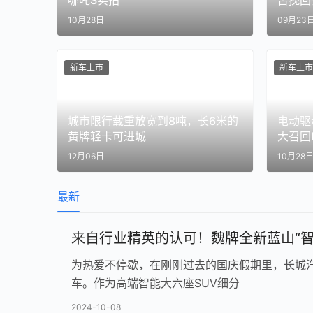
哪吒S实拍
否挽回
10月28日
09月23
新车上市
新车上市
城市限行载重放宽到8吨，长6米的
电动驱
黄牌轻卡可进城
大召回E
12月06日
10月28
最新
来自行业精英的认可！魏牌全新蓝山“智
为热爱不停歇，在刚刚过去的国庆假期里，长城
车。作为高端智能大六座SUV细分
2024-10-08