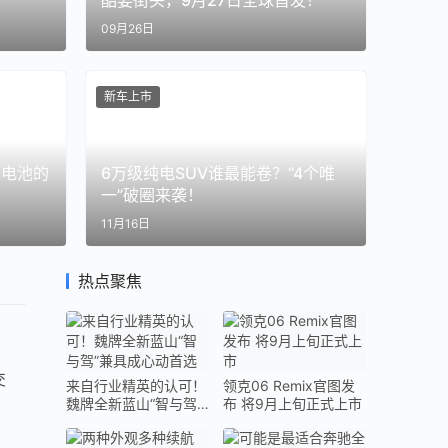
酷耍街头，9月27日全球首发！
09月26日
新车上市
蓄电池的
6万级纯电SUV谁最能卷？“4个唯
一”破圈来袭！
11月16日
热点聚焦
交
来自行业精英的认可！
领克06 Remix官图发
魏牌全新蓝山“智与驾”
布 将9月上旬正式上市
兼具成心动首选