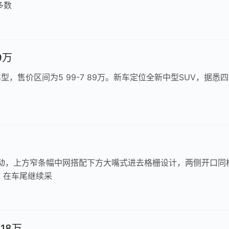
多数
9万
型，售价区间为5 99-7 89万。新车定位全新中型SUV，据悉
运动，上方窄条幅中网搭配下方大嘴式进去格栅设计，两侧开口同
。在车尾继续采
18万