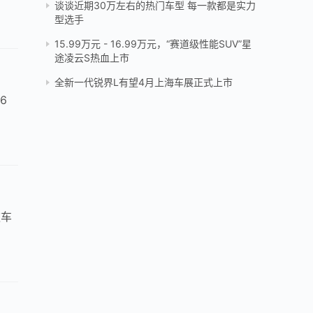
谈谈近期30万左右的热门车型 每一款都是实力
型选手
15.99万元 - 16.99万元，“赛道级性能SUV”星
途凌云S热血上市
全新一代锐界L有望4月上海车展正式上市
6
款车