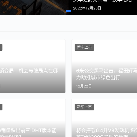
2022年12月28日
新车上市
销变局，机会与破局点在哪
6米公交黑马出击，福田辉嘉
力助推城市绿色出行
日
12月22日
新车上市
6销量跌出前三 DHT版本能
将会搭载6.4升V8发动机 