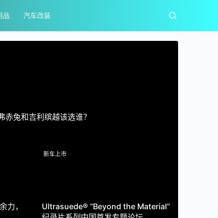
用品
汽车改装
汽车头条
哈弗赤兔和吉利缤越该选谁？
新车上市
余力，
Ultrasuede® “Beyond the Material”
品质可
纪录片系列中国首发专题论坛