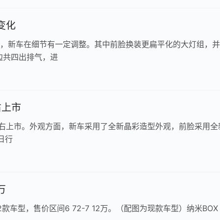
变化
款，新车在细节有一定调整。其中前脸换装更扁平化的大灯组，
边共四出排气，进
右上市
月初左右上市。外观方面，新车采用了全新晶彩造型外观，前脸采用全
日行
万
2款车型，售价区间6 72-7 12万。（配图为现款车型）纳米BOX