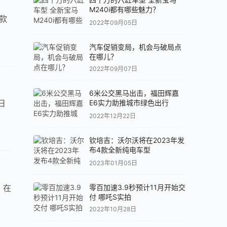
M240i都有哪些魅力？
2款
2022年09月05日
汽车促销变局，机会与破局点
在哪儿？
2022年09月07日
6米公交黑马出击，福田辉嘉
日
E6实力助推城市绿色出行
2022年12月22日
钦培吉：沃尔沃将在2023年发
布4款全新纯电车型
2023年01月05日
，在
零百加速3.9秒预计11月开始交
付 哪吒S实拍
2022年10月28日