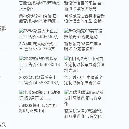
两种外观多种续航 它
可能是最适合奔驰全新
能否成为MPV市场真正
设计语言的车型 全新
王牌？
GLC申报图曝光
前脸
SWM斯威大虎正式上
新款领克03实车谍照
市 售价5.99-7.89万
曝光 外观更运动
外
2022款改款冒险家上
倒计时7天！中国首个
市 售价24.58-30.18万
定制改装车展览会深圳
登录！
小鹏G9将8月启动预订
将9月正式上市
奇瑞艾瑞泽8运动版专
利图曝光 细节有变化
转变