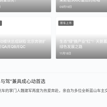
销量颓势？
莱斯勒300C最后的绝唱
日
09月19日
新车上市
动模块总成缺陷 北京奔驰扩
生态“绿”换产业“红”！天鹅
QA/EQB/EQC
绿色发展之路
日
11月18日
与驾”兼具成心动首选
汽车的掌门人魏建军再度为热爱奔赴，亲自为多位全新蓝山车主