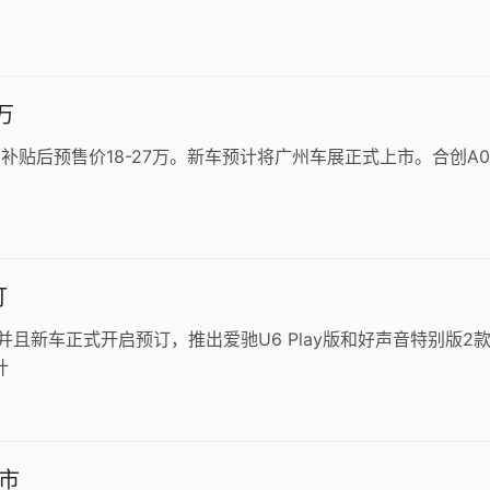
万
，补贴后预售价18-27万。新车预计将广州车展正式上市。合创A0
订
且新车正式开启预订，推出爱驰U6 Play版和好声音特别版2
计
上市