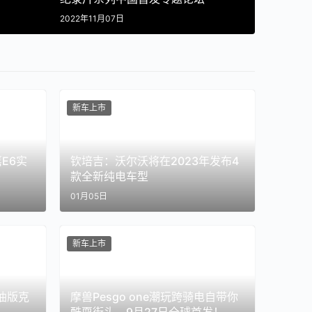
2023年
2022年11月07日
新车上市
E6实
钦培吉：沃尔沃将在2023年发布4
款全新纯电车型
01月05日
新车上市
燃油版克
摩兽Pesgo one潮玩跨骑电自带你