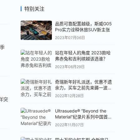
特别关注
品质可靠配置越级，斯威G05
Pro实力诠释休旅SUV新主张
2023年07月06日
四季
站在年轻人的角度 2023款哈
弗赤兔和吉利缤越该选谁？
2023年06月29日
奇瑞新年好礼派送，优惠不遗
余力，买车之前先来薅一波羊
毛吧！
2022年12月28日
样突
Ultrasuede® “Beyond the
Material”纪录片系列中国首发
专题论坛
2022年11月07日
四十万的六缸车型 全新宝马